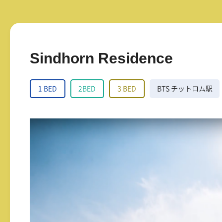
Sindhorn Residence
1 BED
2BED
3 BED
BTS チットロム駅