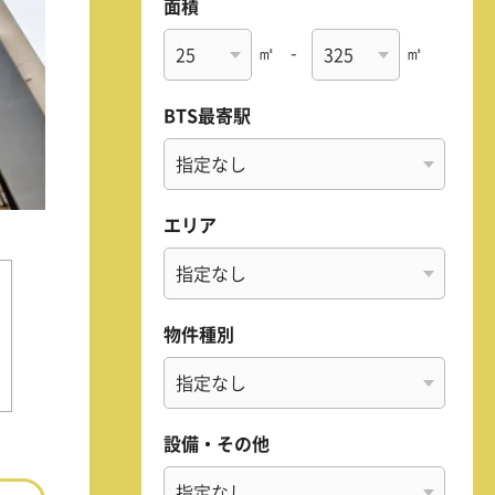
面積
㎡
-
㎡
BTS最寄駅
エリア
物件種別
設備・その他