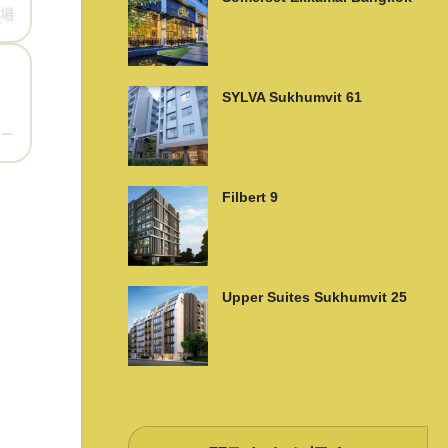
場
SYLVA Sukhumvit 61
ー
Filbert 9
Upper Suites Sukhumvit 25