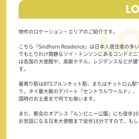
L
物件のロケーション・エリアのご紹介です。
こちら『
Sindhorn Residence
』は日本人居住者の多
でもとりわけ閑静なソイ・トンソンにあるコンドミニ
は各国の大使館や、高級ホテル、レジデンスなどが建
す。
最寄り駅は
BTS
プルンチット駅、またはチットロム駅
り、タイ最大級のデパート『セントラルワールド』、
国時のお土産まで何でも揃います。
また、都会のオアシス『ルンピニー公園』にも徒歩
10
お世話になる日本大使館まで徒歩
16
分ですので、もし