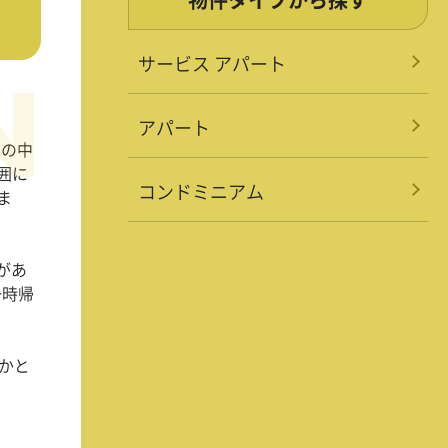
サービス アパート
アパート
その中
囲に
コンドミニアム
ま
があ
一時帰
かと