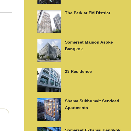
The Park at EM District
Somerset Maison Asoke
Bangkok
23 Residence
Shama Sukhumvit Serviced
Apartments
Somerset Ekkamai Bangkok