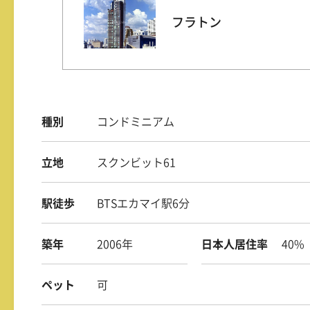
フラトン
種別
コンドミニアム
立地
スクンビット61
駅徒歩
BTSエカマイ駅6分
築年
2006年
日本人居住率
40%
ペット
可