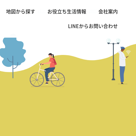
バンコクの不動産・賃貸 TOP
2BED
Fullerton
地図から探す
お役立ち生活情報
会社案内
>
>
LINEから
お問い合わせ