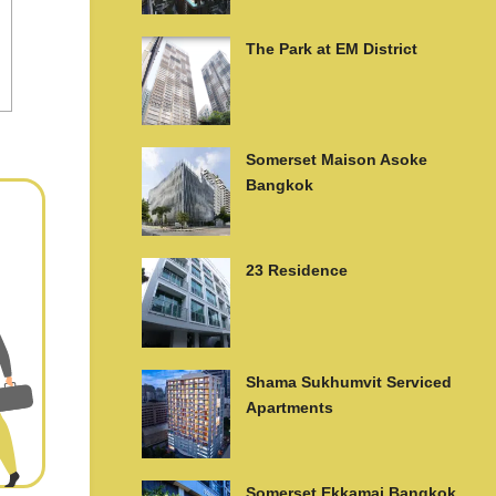
The Park at EM District
Somerset Maison Asoke
Bangkok
23 Residence
Shama Sukhumvit Serviced
Apartments
Somerset Ekkamai Bangkok