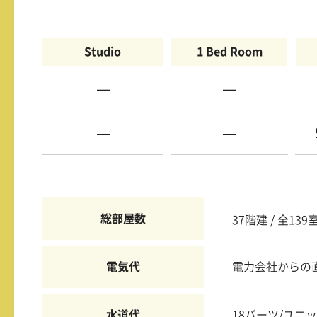
Studio
1 Bed Room
—
—
—
—
総部屋数
37階建 / 全139
電気代
電力会社からの
水道代
18バーツ/ユニ