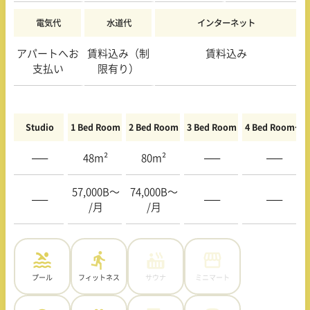
電気代
水道代
インターネット
アパートへお
賃料込み（制
賃料込み
支払い
限有り）
Studio
1 Bed Room
2 Bed Room
3 Bed Room
4 Bed Room〜
—–
48m²
80m²
—–
—–
57,000B〜
74,000B〜
—–
—–
—–
/月
/月
プール
フィットネス
サウナ
ミニマート