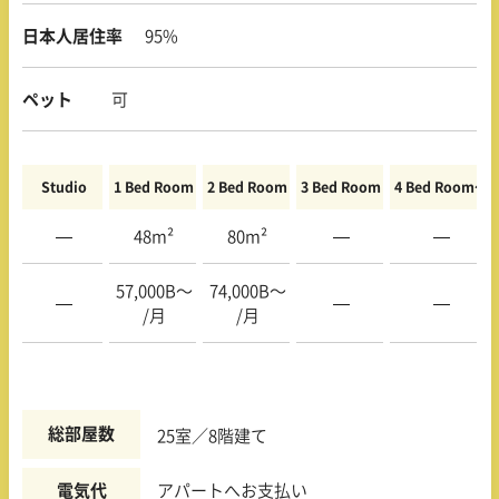
日本人居住率
95%
ペット
可
Studio
1 Bed Room
2 Bed Room
3 Bed Room
4 Bed Room〜
—
48m²
80m²
—
—
57,000B〜
74,000B〜
—
—
—
/月
/月
総部屋数
25室／8階建て
電気代
アパートへお支払い