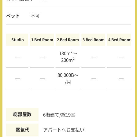
ペット
不可
Studio
1 Bed Room
2 Bed Room
3 Bed Room
4 Bed Room〜
180m²〜
—
—
—
—
200m²
80,000B〜
—
—
—
—
/月
総部屋数
6階建て/総19室
電気代
アパートへお支払い