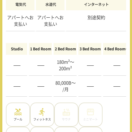
電気代
水道代
インターネット
アパートへお
アパートへお
別途契約
支払い
支払い
Studio
1 Bed Room
2 Bed Room
3 Bed Room
4 Bed Room〜
180m²〜
—–
—–
—–
—–
200m²
80,000B〜
—–
—–
—–
—–
/月
プール
フィットネス
サウナ
ミニマート