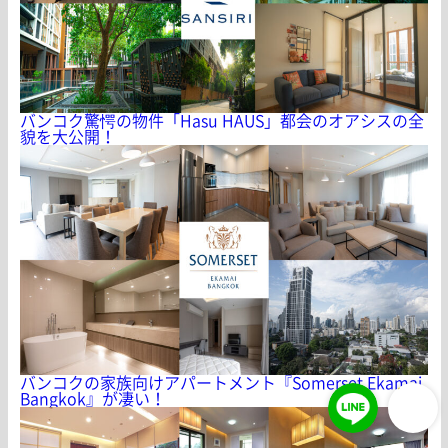
バンコク驚愕の物件「Hasu HAUS」都会のオアシスの全
貌を大公開！
バンコクの家族向けアパートメント『Somerset Ekamai
Bangkok』が凄い！