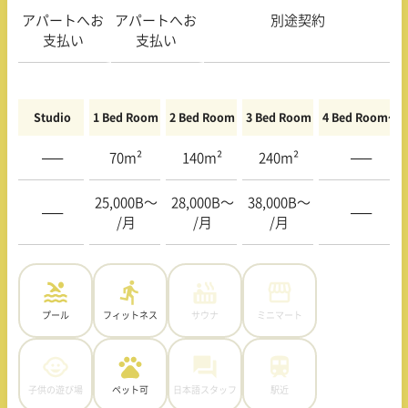
アパートへお
アパートへお
別途契約
支払い
支払い
Studio
1 Bed Room
2 Bed Room
3 Bed Room
4 Bed Room〜
—–
70m²
140m²
240m²
—–
25,000B〜
28,000B〜
38,000B〜
—–
—–
/月
/月
/月
プール
フィットネス
サウナ
ミニマート
子供の遊び場
ペット可
日本語スタッフ
駅近