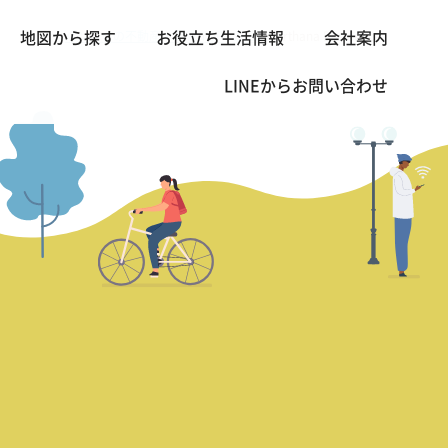
バンコクの不動産・賃貸 TOP
2BED
Kirthana Residence
地図から探す
お役立ち生活情報
会社案内
>
>
LINEから
お問い合わせ