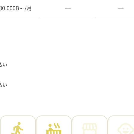
80,000B～/月
—
—
払い
払い