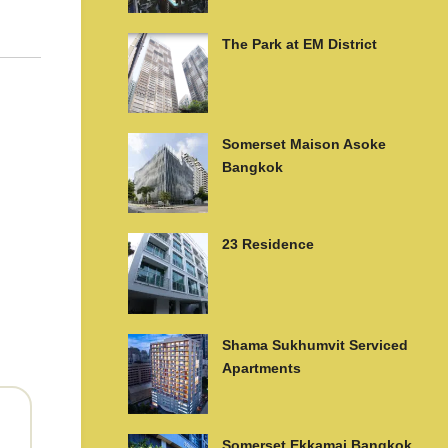
The Park at EM District
Somerset Maison Asoke
Bangkok
23 Residence
Shama Sukhumvit Serviced
Apartments
Somerset Ekkamai Bangkok