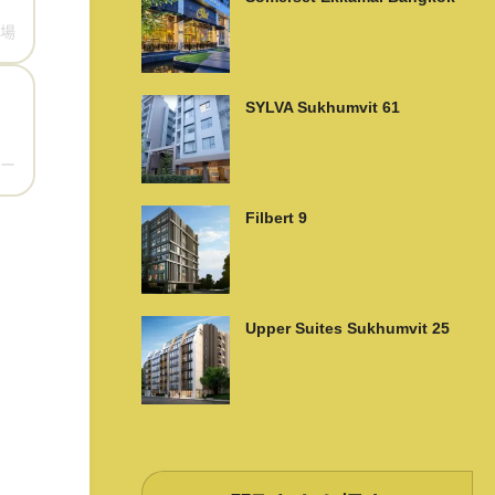
場
SYLVA Sukhumvit 61
ー
Filbert 9
Upper Suites Sukhumvit 25