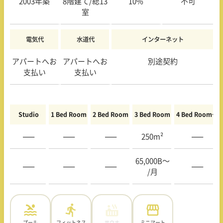
2003年築
8階建て/総13
10%
不可
室
電気代
水道代
インターネット
アパートへお
アパートへお
別途契約
支払い
支払い
Studio
1 Bed Room
2 Bed Room
3 Bed Room
4 Bed Room〜
—–
—–
—–
250m²
—–
65,000B〜
—–
—–
—–
—–
/月
プール
フィットネス
サウナ
ミニマート