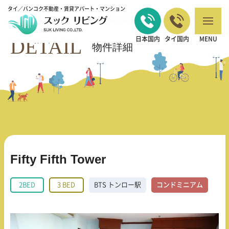
タイ／バンコク不動産・賃貸アパート・マンション
バンコクの不動産・賃貸 TOP
2BED
Fifty Fifth Tower
>
>
DETAIL
日本国内
タイ国内
MENU
物件詳細
Fifty Fifth Tower
2BED
3 BED
BTS トンロー駅
コンドミニアム