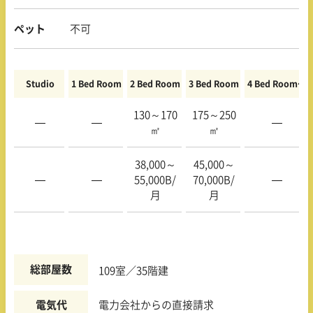
ペット
不可
Studio
1 Bed Room
2 Bed Room
3 Bed Room
4 Bed Room〜
130～170
175～250
—
—
—
㎡
㎡
38,000～
45,000～
—
—
55,000B/
70,000B/
—
月
月
総部屋数
109室／35階建
電気代
電力会社からの直接請求