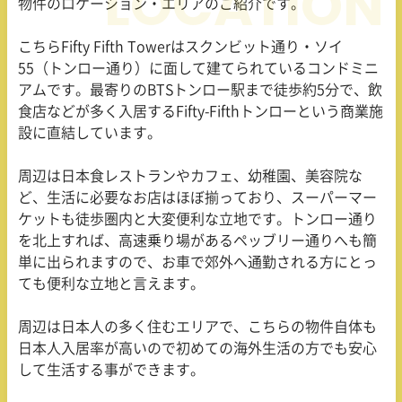
物件のロケーション・エリアのご紹介です。
こちらFifty Fifth Towerはスクンビット通り・ソイ
55
（トンロー通り）に面して建てられているコンドミニ
アムです。最寄りの
BTS
トンロー駅まで徒歩約
5
分で、飲
食店などが多く入居する
Fifty-Fifth
トンローという商業施
設に直結しています。
周辺は日本食レストランやカフェ、幼稚園、美容院な
ど、生活に必要なお店はほぼ揃っており、スーパーマー
ケットも徒歩圏内と大変便利な立地です。トンロー通り
を北上すれば、高速乗り場があるペッブリー通りへも簡
単に出られますので、お車で郊外へ通勤される方にとっ
ても便利な立地と言えます。
周辺は日本人の多く住むエリアで、こちらの物件自体も
日本人入居率が高いので初めての海外生活の方でも安心
して生活する事ができます。