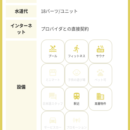
水道代
18バーツ/ユニット
インターネ
プロバイダとの直接契約
ット
プール
フィットネス
サウナ
ミニマート
子供の遊び場
ペット可
設備
日本語スタッフ
駅近
高層物件
サービスカー
プロモーション