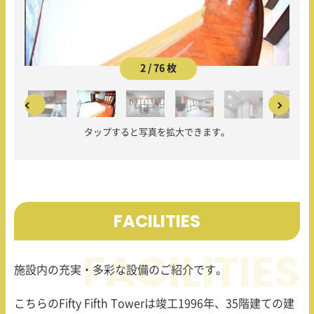
2 / 76 枚
タップすると写真を拡大できます。
FACILITIES
施設内の充実・多彩な設備のご紹介です。
こちらのFifty Fifth Towerは竣工
1996
年、
35
階建ての建