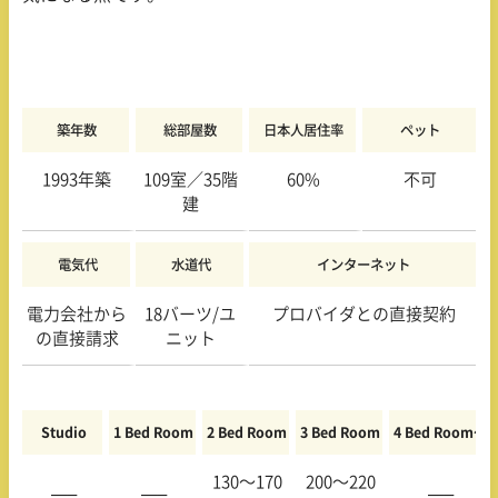
築年数
総部屋数
日本人居住率
ペット
1993年築
109室／35階
60%
不可
建
電気代
水道代
インターネット
電力会社から
18バーツ/ユ
プロバイダとの直接契約
の直接請求
ニット
Studio
1 Bed Room
2 Bed Room
3 Bed Room
4 Bed Room〜
130〜170
200〜220
—–
—–
—–