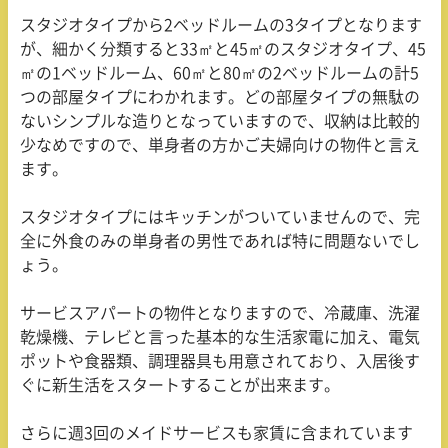
スタジオタイプから
2
ベッドルームの
3
タイプとなります
が、細かく分類すると
33
㎡と
45
㎡のスタジオタイプ、
45
㎡の
1
ベッドルーム、
60
㎡と
80
㎡の
2
ベッドルームの計
5
つの部屋タイプにわかれます。どの部屋タイプの無駄の
ないシンプルな造りとなっていますので、収納は比較的
少なめですので、単身者の方かご夫婦向けの物件と言え
ます。
スタジオタイプにはキッチンがついていませんので、完
全に外食のみの単身者の男性であれば特に問題ないでし
ょう。
サービスアパートの物件となりますので、冷蔵庫、洗濯
乾燥機、テレビと言った基本的な生活家電に加え、電気
ポットや食器類、調理器具も用意されており、入居後す
ぐに新生活をスタートすることが出来ます。
さらに週
3
回のメイドサービスも家賃に含まれています