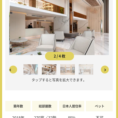
2 / 4 枚
タップすると写真を拡大できます。
築年数
総部屋数
日本人居住率
ペット
2018年
270室／32階
85%
不可