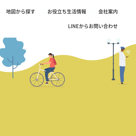
バンコクの不動産・賃貸 TOP
1 BED
L III Avenue
地図から探す
お役立ち生活情報
会社案内
>
>
LINEから
お問い合わせ