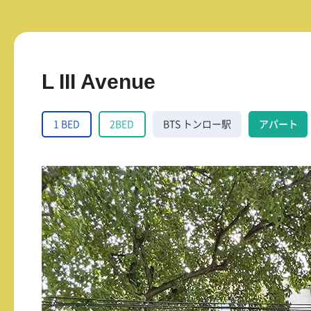
L III Avenue
1 BED
2BED
BTS トンロー駅
アパート