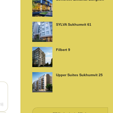
SYLVA Sukhumvit 61
Filbert 9
Upper Suites Sukhumvit 25
場