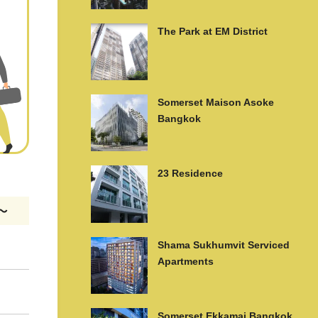
The Park at EM District
Somerset Maison Asoke
Bangkok
23 Residence
m〜
Shama Sukhumvit Serviced
Apartments
Somerset Ekkamai Bangkok