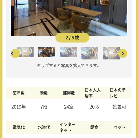
2 / 5 枚
タップすると写真を拡大できます。
日本人入
日本のテ
築年数
階数
部屋数
居率
レビ
2019年
7階
24室
20%
設置可
インター
電気代
水道代
朝食
ペット
ネット