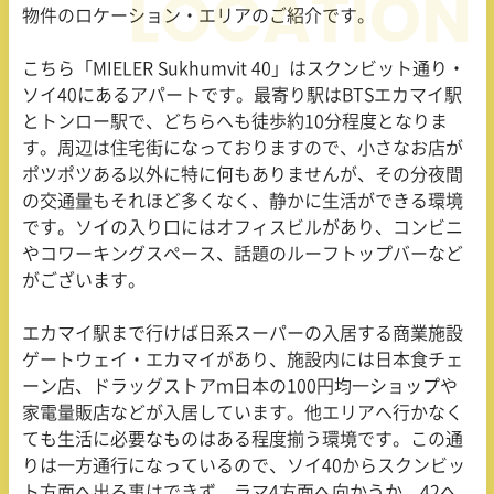
物件のロケーション・エリアのご紹介です。
こちら「MIELER Sukhumvit 40」はスクンビット通り・
ソイ
40
にあるアパートです。最寄り駅は
BTS
エカマイ駅
とトンロー駅で、どちらへも徒歩約
10
分程度となりま
す。周辺は住宅街になっておりますので、小さなお店が
ポツポツある以外に特に何もありませんが、その分夜間
の交通量もそれほど多くなく、静かに生活ができる環境
です。ソイの入り口にはオフィスビルがあり、コンビニ
やコワーキングスペース、話題のルーフトップバーなど
がございます。
エカマイ駅まで行けば日系スーパーの入居する商業施設
ゲートウェイ・エカマイがあり、施設内には日本食チェ
ーン店、ドラッグストアｍ日本の
100
円均一ショップや
家電量販店などが入居しています。他エリアへ行かなく
ても生活に必要なものはある程度揃う環境です。この通
りは一方通行になっているので、ソイ
40
からスクンビッ
ト方面へ出る事はできず、ラマ
4
方面へ向かうか、
42
へ