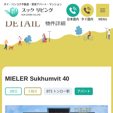
タイ／バンコク不動産・賃貸アパート・マンション
バンコクの不動産・賃貸 TOP
2BED
MIELER Sukhumvit 40
>
>
DETAIL
日本国内
タイ国内
MENU
物件詳細
MIELER Sukhumvit 40
2BED
3 BED
BTS トンロー駅
アパート