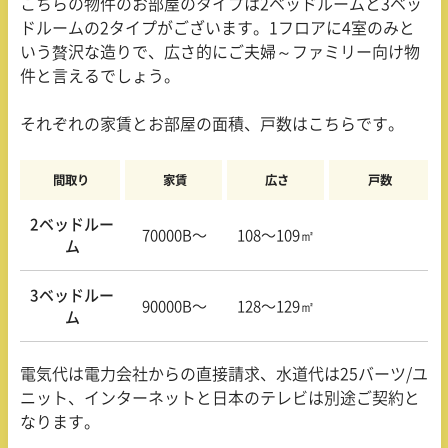
こちらの物件のお部屋のタイプは
2
ベッドルームと
3
ベッ
ドルームの
2
タイプがございます。1フロアに
4
室のみと
いう贅沢な造りで、広さ的にご夫婦～ファミリー向け物
件と言えるでしょう。
それぞれの家賃とお部屋の面積、戸数はこちらです。
間取り
家賃
広さ
戸数
2ベッドルー
70000B〜
108〜109㎡
ム
3ベッドルー
90000B〜
128〜129㎡
ム
電気代は電力会社からの直接請求、水道代は
25
バーツ
/
ユ
ニット、インターネットと日本のテレビは別途ご契約と
なります。