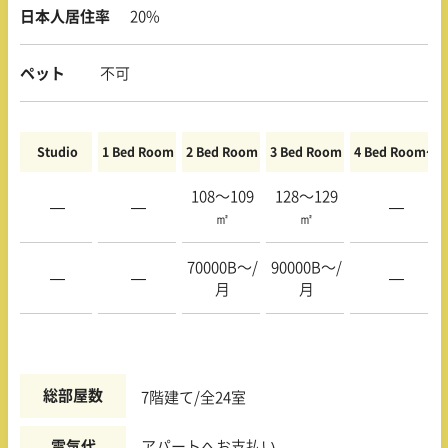
日本人居住率
20%
ペット
不可
Studio
1 Bed Room
2 Bed Room
3 Bed Room
4 Bed Room〜
108〜109
128〜129
—
—
—
㎡
㎡
70000B〜/
90000B〜/
—
—
—
月
月
総部屋数
7階建て/全24室
電気代
アパートへお支払い