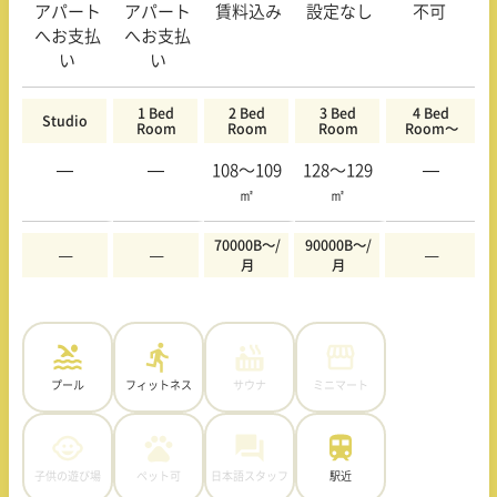
アパート
アパート
賃料込み
設定なし
不可
へお支払
へお支払
い
い
1 Bed
2 Bed
3 Bed
4 Bed
Studio
Room
Room
Room
Room〜
—
—
108〜109
128〜129
—
㎡
㎡
70000B〜/
90000B〜/
—
—
—
月
月
プール
フィットネス
サウナ
ミニマート
子供の遊び場
ペット可
日本語スタッフ
駅近