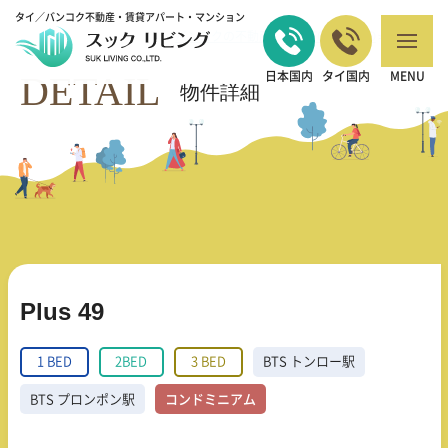
タイ／バンコク不動産・賃貸アパート・マンション
バンコクの不動産・賃貸 TOP
1 BED
Plus 49
>
>
DETAIL
日本国内
タイ国内
MENU
物件詳細
Plus 49
1 BED
2BED
3 BED
BTS トンロー駅
BTS プロンポン駅
コンドミニアム