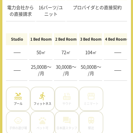
電力会社から
16バーツ/ユ
プロバイダとの直接契約
の直接請求
ニット
Studio
1 Bed Room
2 Bed Room
3 Bed Room
4 Bed Room〜
—–
50㎡
72㎡
104㎡
—–
25,000B〜
30,000B〜
50,000B〜
—–
—–
/月
/月
/月
プール
フィットネス
サウナ
ミニマート
子供の遊び場
ペット可
日本語スタッフ
駅近