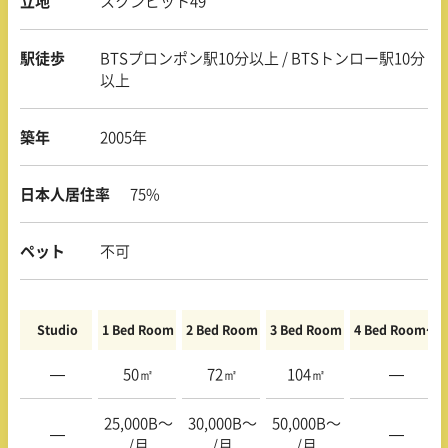
立地
スクンビット49
駅徒歩
BTSプロンポン駅10分以上 / BTSトンロー駅10分
以上
築年
2005年
日本人居住率
75%
ペット
不可
Studio
1 Bed Room
2 Bed Room
3 Bed Room
4 Bed Room〜
—
50㎡
72㎡
104㎡
—
25,000B〜
30,000B〜
50,000B〜
—
—
/月
/月
/月