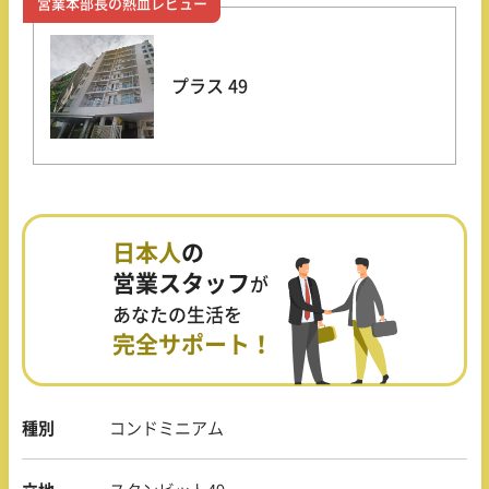
営業本部長の熱血レビュー
プラス 49
日本人
の
営業スタッフ
が
あなたの生活を
完全サポート！
種別
コンドミニアム