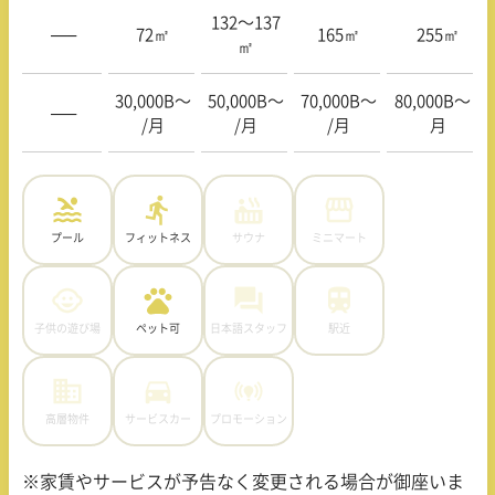
132〜137
—–
72㎡
165㎡
255㎡
㎡
30,000B〜
50,000B〜
70,000B〜
80,000B〜 /
—–
/月
/月
/月
月
プール
フィットネス
サウナ
ミニマート
子供の遊び場
ペット可
日本語スタッフ
駅近
高層物件
サービスカー
プロモーション
※家賃やサービスが予告なく変更される場合が御座いま