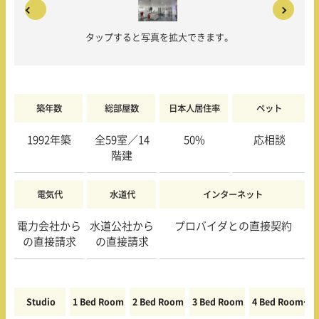
タップすると写真を拡大できます。
築年数
総部屋数
日本人居住率
ペット
1992年築
全59室／14
50%
応相談
階建
電気代
水道代
インターネット
電力会社から
水道公社から
プロバイダとの直接契約
の直接請求
の直接請求
Studio
1 Bed Room
2 Bed Room
3 Bed Room
4 Bed Room〜