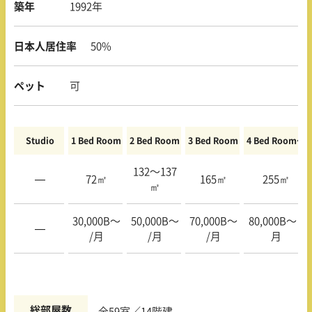
築年
1992年
日本人居住率
50%
ペット
可
Studio
1 Bed Room
2 Bed Room
3 Bed Room
4 Bed Room〜
132〜137
—
72㎡
165㎡
255㎡
㎡
30,000B〜
50,000B〜
70,000B〜
80,000B〜 /
—
/月
/月
/月
月
総部屋数
全59室／14階建