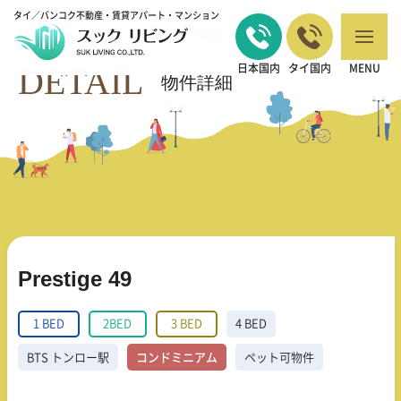
タイ／バンコク不動産・賃貸アパート・マンション
バンコクの不動産・賃貸 TOP
1 BED
Prestige 49
>
>
DETAIL
日本国内
タイ国内
MENU
物件詳細
Prestige 49
1 BED
2BED
3 BED
4 BED
BTS トンロー駅
コンドミニアム
ペット可物件