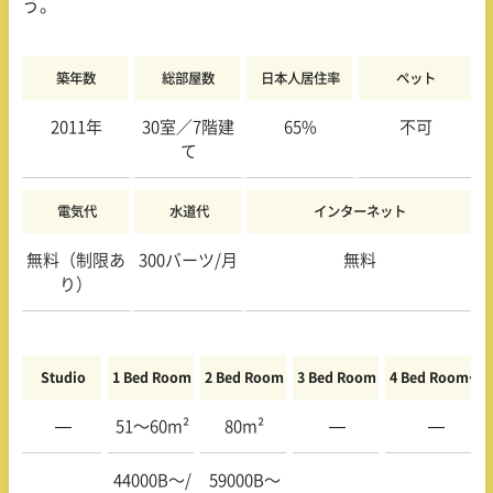
う。
築年数
総部屋数
日本人居住率
ペット
2011年
30室／7階建
65%
不可
て
電気代
水道代
インターネット
無料（制限あ
300バーツ/月
無料
り）
Studio
1 Bed Room
2 Bed Room
3 Bed Room
4 Bed Room〜
—
51〜60m²
80m²
—
—
44000B〜/
59000B〜
—
—
—