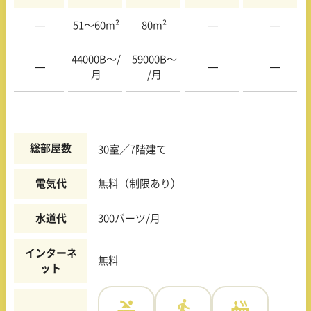
—
51〜60m²
80m²
—
—
44000B〜/
59000B〜
—
—
—
月
/月
総部屋数
30室／7階建て
電気代
無料（制限あり）
水道代
300バーツ/月
インターネ
無料
ット