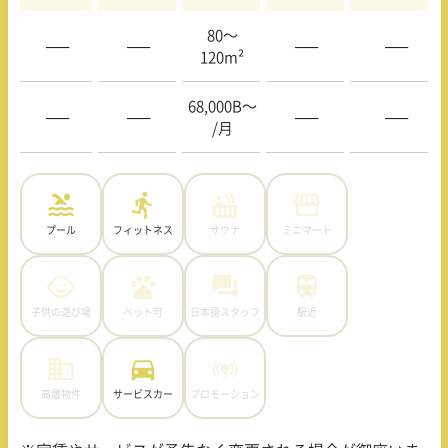
80〜
—–
—–
—–
—–
120m²
68,000B〜
—–
—–
—–
—–
/月
プール
フィットネス
サウナ
ミニマート
子供の遊び場
ペット可
日本語スタッフ
駅近
高層物件
サービスカー
プロモーション