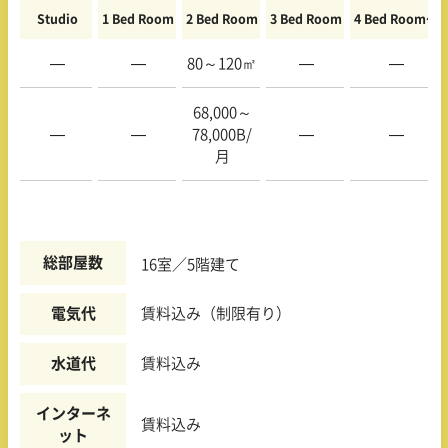
Studio
1 Bed Room
2 Bed Room
3 Bed Room
4 Bed Room〜
—
—
80～120㎡
—
—
68,000～
—
—
78,000B/
—
—
月
総部屋数
16室／5階建て
電気代
賃料込み（制限有り）
水道代
賃料込み
インターネ
賃料込み
ット