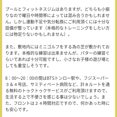
プールとフィットネスジムはありますが、どちらも小振
りなので曜日や時間帯によっては混み合うかもしれませ
ん。しかし運動不足や気分転換にご利用頂くには十分な
設備が整っています（本格的なトレーニングをしたい方
には物足りないかもしれません）。
また、敷地内にはミニゴルフをする為の芝が敷かれてお
ります。本格的な練習は出来ませんが、パターの練習ぐ
らいであれば十分可能ですし、小さなお子様の遊び場と
しても重宝しそうです。
8：
00
〜
20
：
00
の間は
BTS
トンロー駅や、フジスーパー
３＆４号店、サミティベート病院など、計８ルートを通
る無料のトゥクトゥクサービスがご利用頂けますので、
生活する上で不便さを感じる事は少ないでしょう。ま
た、フロントは２４時間対応ですので、何かあった時に
も安心です。