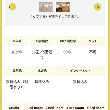
タップすると写真を拡大できます。
築年数
総部屋数
日本人居住率
ペット
2015年
16室／5階建
90%
不可
て
電気代
水道代
インターネット
賃料込み（制
賃料込み
賃料込み
限有り）
Studio
1 Bed Room
2 Bed Room
3 Bed Room
4 Bed Room〜