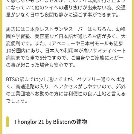
く感じるかもしれませんが、このソイは奥が行き止まり
になっていて他のソイへの通り抜けが出来ない為、交通
量が少なく日中も夜間も静かに過ごす事ができます。
周辺には日本食レストランやスーパーはもちろん、幼稚
園や学習塾、美容室など日本語が通じるお店が多く、大
変便利です。また、
J
アベニューや日本村モールも徒歩
10
分圏内にあり、日本人の利用率が高いサミティベート
病院までも車で
6
分ですので、ご自身やご家族に万が一
の事が起こった場合も安心です。
BTSの駅までは少し遠いですが、ペッブリー通りへは近
く、高速道路の入り口へアクセスがしやすいので、郊外
の工業団地へお勤めの方には利便性の良い土地と言える
でしょう。
Thonglor 21 by Blistonの建物