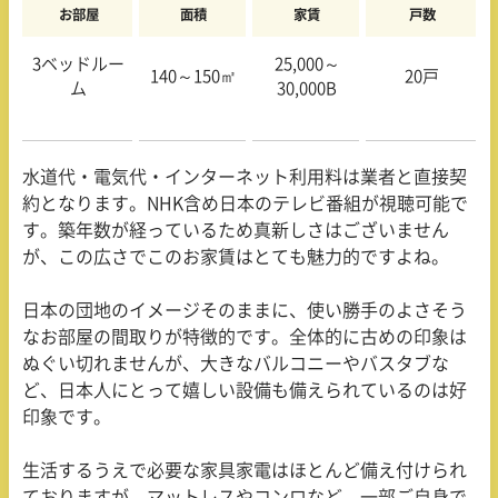
お部屋
面積
家賃
戸数
3ベッドルー
25,000～
140～
150
㎡
20戸
ム
30,000B
水道代・電気代・インターネット利用料は業者と直接契
約となります。
NHK
含め日本のテレビ番組が視聴可能で
す。築年数が経っているため真新しさはございません
が、この広さでこのお家賃はとても魅力的ですよね。
日本の団地のイメージそのままに、使い勝手のよさそう
なお部屋の間取りが特徴的です。全体的に古めの印象は
ぬぐい切れませんが、大きなバルコニーやバスタブな
ど、日本人にとって嬉しい設備も備えられているのは好
印象です。
生活するうえで必要な家具家電はほとんど備え付けられ
ておりますが、マットレスやコンロなど、一部ご自身で