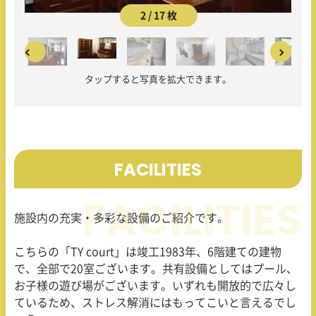
2 / 17 枚
タップすると写真を拡大できます。
FACILITIES
施設内の充実・多彩な設備のご紹介です。
こちらの「TY court」は竣工
1983
年、
6
階建ての建物
で、全部で
20
室ございます。共有設備としてはプール、
お子様の遊び場がございます。いずれも開放的で広々し
ているため、ストレス解消にはもってこいと言えるでし