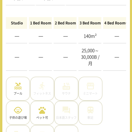
Studio
1 Bed Room
2 Bed Room
3 Bed Room
4 Bed Room〜
—
—
—
140m²
—
25,000～
—
—
—
30,000B
/
—
月
プール
フィットネス
サウナ
ミニマート
子供の遊び場
ペット可
日本語スタッフ
駅近