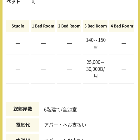
ペット
可
Studio
1 Bed Room
2 Bed Room
3 Bed Room
4 Bed Room〜
140～150
—
—
—
—
㎡
25,000～
—
—
—
30,000B/
—
月
総部屋数
6階建て/全20室
電気代
アパートへお支払い