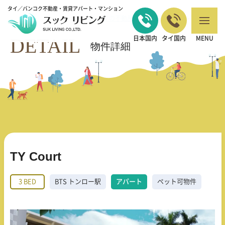
タイ／バンコク不動産・賃貸アパート・マンション
バンコクの不動産・賃貸 TOP
3 BED
TY Court
>
>
DETAIL
日本国内
タイ国内
MENU
物件詳細
TY Court
3 BED
BTS トンロー駅
アパート
ペット可物件