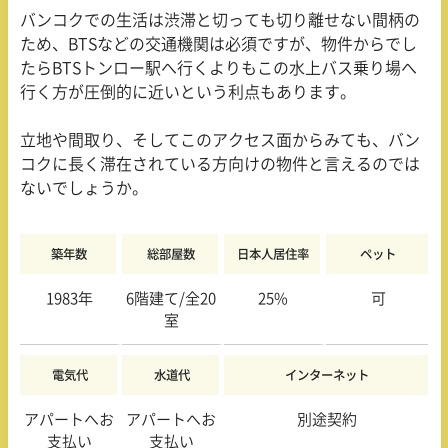
バンコクでの生活は渋滞と切っても切り離せない間柄の
ため、
BTS
などの交通機関は必須ですが、物件からでし
たら
BTS
トンロー駅へ行くよりもこの水上バス乗り場へ
行く方が圧倒的に近いという利点もあります。
立地や間取り、そしてこのアクセス面からみても、バン
コクに長く滞在されている方向けの物件と言えるのでは
ないでしょうか。
築年数
総部屋数
日本人居住率
ペット
1983年
6階建て/全20
25%
可
室
電気代
水道代
インターネット
アパートへお
アパートへお
別途契約
支払い
支払い