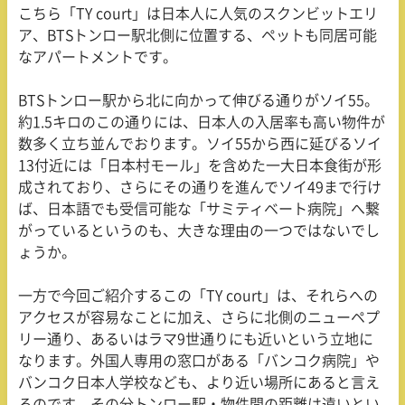
こちら「TY court」は日本人に人気のスクンビットエリ
ア、
BTS
トンロー駅北側に位置する、ペットも同居可能
なアパートメントです。
BTSトンロー駅から北に向かって伸びる通りがソイ
55
。
約
1.5
キロのこの通りには、日本人の入居率も高い物件が
数多く立ち並んでおります。ソイ
55
から西に延びるソイ
13
付近には「日本村モール」を含めた一大日本食街が形
成されており、さらにその通りを進んでソイ
49
まで行け
ば、日本語でも受信可能な「サミティベート病院」へ繋
がっているというのも、大きな理由の一つではないでし
ょうか。
一方で今回ご紹介するこの「TY court」は、それらへの
アクセスが容易なことに加え、さらに北側のニューペプ
リー通り、あるいはラマ
9
世通りにも近いという立地に
なります。外国人専用の窓口がある「バンコク病院」や
バンコク日本人学校なども、より近い場所にあると言え
るのです。その分トンロー駅・物件間の距離は遠いとい