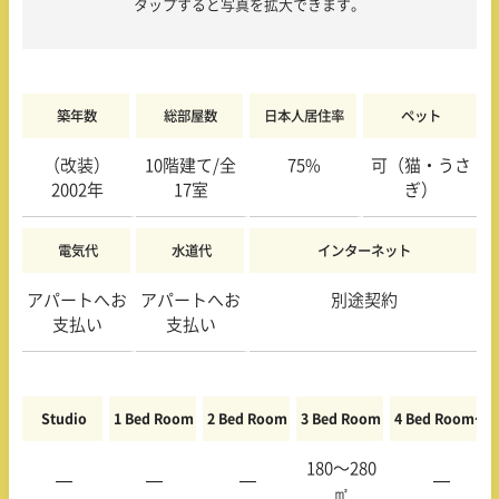
タップすると写真を拡大できます。
築年数
総部屋数
日本人居住率
ペット
（改装）
10階
建て/全
75
%
可（猫・うさ
2002年
17室
ぎ）
電気代
水道代
インターネット
アパートへお
アパートへお
別途契約
支払い
支払い
Studio
1 Bed Room
2 Bed Room
3 Bed Room
4 Bed Room〜
180〜280
—
—
—
—
㎡