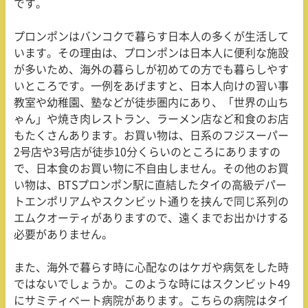
です。
プロンポンはバンコクで暮らす日本人の多くが生活して
います。その理由は、プロンポンは日本人に便利な施設
が多いため、海外の暮らしが初めての方でも暮らしやす
いところです。一例をあげますと、日本人向けの習い事
教室や幼稚園、塾などが徒歩圏内にあり、「世界の山ち
ゃん」や焼き肉レストラン、ラーメン店など和食のお店
もたくさんあります。お買い物は、日系のフジスーパー
2
号店や
3
号店が徒歩
10
分くらいのところにありますの
で、日本食のお買い物に不自由しません。その他のお買
い物は、
BTS
プロンポン駅に直結したタイの高級デパー
トエンポリアムやスクンビット通りを挟んで同じ系列の
エムクオーティがありますので、遠くまでお出かけする
必要がありません。
また、海外で暮らす時に心配なのはケガや病気をした時
ではないでしょうか。このような時にはスクンビット
49
にサミティベート病院があります。こちらの病院はタイ