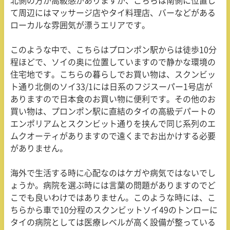
北側の方が高級感がありますが、こちらは南側に位置し
て周辺にはマッサージ店やタイ料理店、バーなどがある
ローカルな雰囲気が漂うエリアです。
このような中で、こちらはプロンポン駅からは徒歩
10
分
程ほどで、ソイの奥に位置していますので静かな環境の
住宅地です。こちらの暮らしでお買い物は、スクンビッ
ト通り北側のソイ
33/1
には日系のフジスーパー
1
号店が
ありますので日本食のお買い物に便利です。その他のお
買い物は、プロンポン駅に直結のタイの高級デパートの
エンポリアムとスクンビット通りを挟んで同じ系列のエ
ムクオーティがありますので遠くまでお出かけする必要
がありません。
海外で生活する時に心配なのはケガや病気ではないでし
ょうか。病院を選ぶ時には言葉の問題がありますのでど
こでも良いわけではありません。このような時には、こ
ちらから車で
10
分程のスクンビットソイ
49
のトンローに
タイの病院としては医療レベルが高く設備が整っている