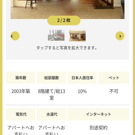
2 / 2 枚
タップすると写真を拡大できます。
築年数
総部屋数
日本人居住率
ペット
2003年築
8階建て/総13
10%
不可
室
電気代
水道代
インターネット
アパートへお
アパートへお
別途契約
支払い
支払い