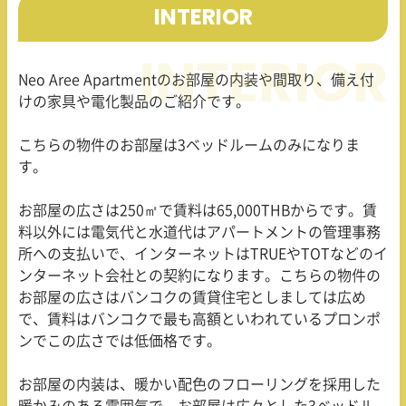
INTERIOR
Neo Aree Apartment
のお部屋の内装や間取り、備え付
けの家具や電化製品のご紹介です。
こちらの物件のお部屋は
3
ベッドルームのみになりま
す。
お部屋の広さは
250
㎡で賃料は
65,000THB
からです。賃
料以外には電気代と水道代はアパートメントの管理事務
所への支払いで、インターネットは
TRUE
や
TOT
などのイ
ンターネット会社との契約になります。こちらの物件の
お部屋の広さはバンコクの賃貸住宅としましては広め
で、賃料はバンコクで最も高額といわれているプロンポ
ンでこの広さでは低価格です。
お部屋の内装は、暖かい配色のフローリングを採用した
暖かみのある雰囲気で、お部屋は広々とした
3
ベッドル