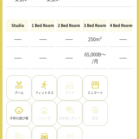
Studio
1 Bed Room
2 Bed Room
3 Bed Room
4 Bed Room〜
—–
—–
—–
250m²
—–
65,000B〜
—–
—–
—–
—–
/月
プール
フィットネス
サウナ
ミニマート
子供の遊び場
ペット可
日本語スタッフ
駅近