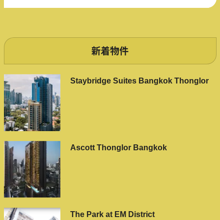
新着物件
Staybridge Suites Bangkok Thonglor
Ascott Thonglor Bangkok
The Park at EM District