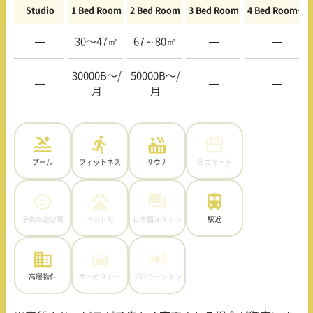
Studio
1 Bed Room
2 Bed Room
3 Bed Room
4 Bed Room〜
—
30〜47㎡
67～80㎡
—
—
30000B〜/
50000B〜/
—
—
—
月
月
プール
フィットネス
サウナ
ミニマート
子供の遊び場
ペット可
日本語スタッフ
駅近
高層物件
サービスカー
プロモーション