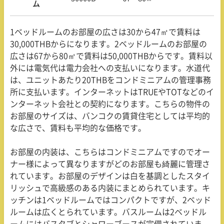
ム
1
ベッドルームのお部屋の広さは
30
から
47
㎡で賃料は
30,000THB
からになります。
2
ベッドルームのお部屋の
広さは
67
から
80
㎡で賃料は
50,000THB
からです。賃料以
外には電気代は電力会社への支払いになります。水道代
は、ユニットあたり
20THB
をコンドミニアムの管理事務
所に支払います。インターネットは
TRUE
や
TOT
などのイ
ンターネット会社との契約になります。こちらの物件の
お部屋のサイズは、バンコクの賃貸住宅としては平均的
な広さで、賃料も平均的な価格です。
お部屋の内装は、こちらはコンドミニアムですのでオー
ナー様によって異なりますがどのお部屋も綺麗に管理さ
れています。お部屋のデザインは白を基調としたスタイ
リッシュで高級感のある内装にまとめられています。キ
ッチンは
1
ベッドルームではコンパクトですが、
2
ベッド
ルームは広くとられています。バスルームは
2
ベッドル
ームにはバスタブとシャワーブースが完備されていま