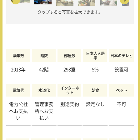
タップすると写真を拡大できます。
日本人入居
築年数
階数
部屋数
日本のテレビ
率
2013年
42階
298室
5%
設置可
インターネ
電気代
水道代
朝食
ペット
ット
電力公社
管理事務
別途契約
設定なし
不可
へお支払
所へお支
い
払い