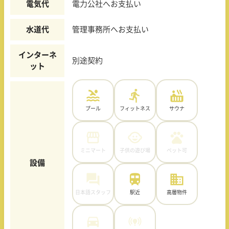
電気代
電力公社へお支払い
水道代
管理事務所へお支払い
インターネ
別途契約
ット
プール
フィットネス
サウナ
ミニマート
子供の遊び場
ペット可
設備
日本語スタッフ
駅近
高層物件