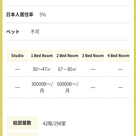
日本人居住率
5%
ペット
不可
Studio
1 Bed Room
2 Bed Room
3 Bed Room
4 Bed Room〜
—
30〜47㎡
67～80㎡
—
—
30000B〜/
50000B〜/
—
—
—
月
月
総部屋数
42階/298室