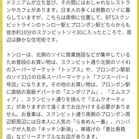
ドミニアムが立ち並び、その間にはおしゃれなレストラ
ンやカフェがあります。日本人の多くは奇数のソイに暮
らしていますが、こちらは南側に位置して、
BTS
スクン
ビットラインのトンロー駅とプロンポン駅どちらからも
徒歩約
10
分のスクンビットソイ
30
に入ったところで、周
辺は静かな住宅街です。
トンローは、北側のソイに商業施設などが集中している
ため普段のお買い物は、スクンビット通り北側のソイ
41
のスーパーマーケット「トップス」や、プロンポン駅前
のソイ
33/1
の日系スーパーマーケット「フジスーパー
1
号店」になります。その他のお買い物は、プロンポン駅
に直結の高級デパートの「エンポリアム」、「エムスフ
ィア」、スクンビット通りを挟んで「エムクオーティ
エ」がありますので遠くまでお出かけする必要がありま
せん。お食事は、スクンビット通り南側のプロンポン周
辺駅周辺には日本人に人気の「らあめん一番」、ハンバ
ーグが人気の「キッチン新潟」、串揚げの「恵比寿商
店」などリーズナブルなお店があります。