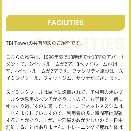
FACILITIES
TBI Tower
の共有施設のご紹介です。
こちらの物件は、
1996
年築で
18
階建て全
18
室のアパート
メントで、
2
ベッドルームが
2
室、
3
ベッドルームが
14
室、
4
ベッドルームが
2
室です。ファシリティ施設は、ス
イミングプール、フィットジム、サウナがございます。
スイミングプールは屋上に設置されて、子供用の浅いプ
ールや休息用のベンチがありますので、お子様と一緒に
ゆっくり過ごすのに適しています。フィットネスジムは
こじんまりしていますので、利用者の多い時間帯は混雑
することがありますが、お部屋の数が少ないので一日中
混雑することはありません。トレーニングで疲れた体は