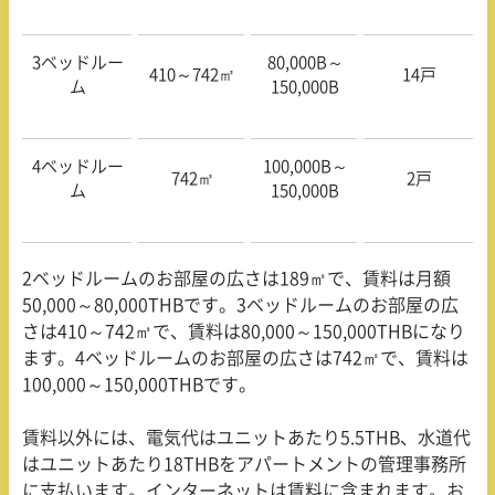
3ベッドルー
80,000B～
410～
742
㎡
14戸
ム
150,000B
4ベッドルー
100,000B～
742㎡
2戸
ム
150,000B
2
ベッドルームのお部屋の広さは
189
㎡で、賃料は月額
50,000
～
80,000THB
です。
3
ベッドルームのお部屋の広
さは
410
～
742
㎡で、賃料は
80,000
～
150,000THB
になり
ます。
4
ベッドルームのお部屋の広さは
742
㎡で、賃料は
100,000
～
150,000THB
です。
賃料以外には、電気代はユニットあたり
5.5THB
、水道代
はユニットあたり
18THB
をアパートメントの管理事務所
に支払います。インターネットは賃料に含まれます。お