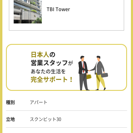
TBI Tower
日本人
の
営業スタッフ
が
あなたの生活を
完全サポート！
種別
アパート
立地
スクンビット30