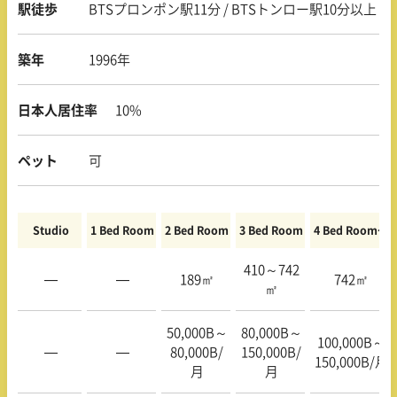
駅徒歩
BTSプロンポン駅11分 / BTSトンロー駅10分以上
築年
1996年
日本人居住率
10%
ペット
可
Studio
1 Bed Room
2 Bed Room
3 Bed Room
4 Bed Room〜
410～742
—
—
189㎡
742㎡
㎡
50,000B～
80,000B～
100,000B～
—
—
80,000B/
150,000B/
150,000B/月
月
月