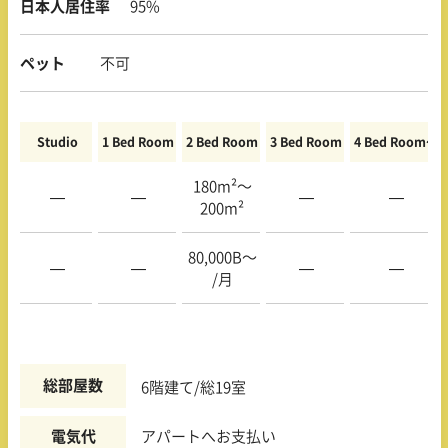
日本人居住率
95%
ペット
不可
Studio
1 Bed Room
2 Bed Room
3 Bed Room
4 Bed Room〜
180m²〜
—
—
—
—
200m²
80,000B〜
—
—
—
—
/月
総部屋数
6階建て/総19室
電気代
アパートへお支払い