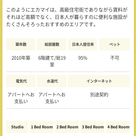
このようにエカマイは、高級住宅街でありながら賃料が
それほど高額でなく、日本人が暮らすのに便利な施設が
たくさんそろったおすすめのエリアです。
築年数
総部屋数
日本人居住率
ペット
2010年築
6階建て/総19
95%
不可
室
電気代
水道代
インターネット
アパートへお
アパートへお
別途契約
支払い
支払い
Studio
1 Bed Room
2 Bed Room
3 Bed Room
4 Bed Room〜