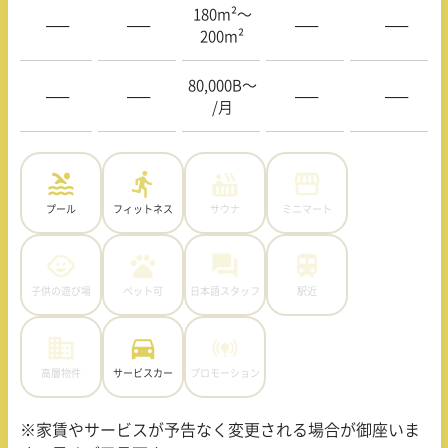
180m²〜
—–
—–
—–
—–
200m²
80,000B〜
—–
—–
—–
—–
/月
プール
フィットネス
サウナ
ミニマート
子供の遊び場
ペット可
日本語スタッフ
駅近
高層物件
サービスカー
プロモーション
※家賃やサービスが予告なく変更される場合が御座いま