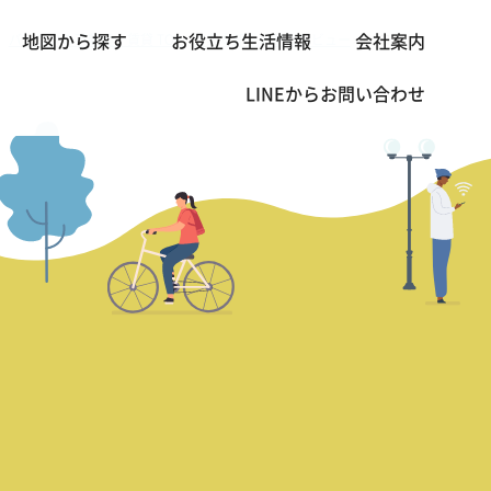
バンコクの不動産・賃貸 TOP
営業本部長の熱血レビュー
TY コート
地図から探す
お役立ち生活情報
会社案内
>
>
LINEから
お問い合わせ