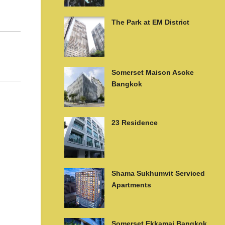
The Park at EM District
Somerset Maison Asoke
Bangkok
23 Residence
Shama Sukhumvit Serviced
Apartments
Somerset Ekkamai Bangkok