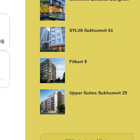
SYLVA Sukhumvit 61
場
Filbert 9
ー
Upper Suites Sukhumvit 25