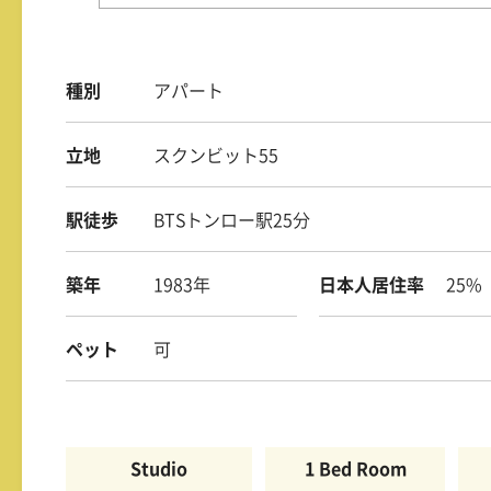
種別
アパート
立地
スクンビット55
駅徒歩
BTSトンロー駅25分
築年
1983年
日本人居住率
25%
ペット
可
Studio
1 Bed Room